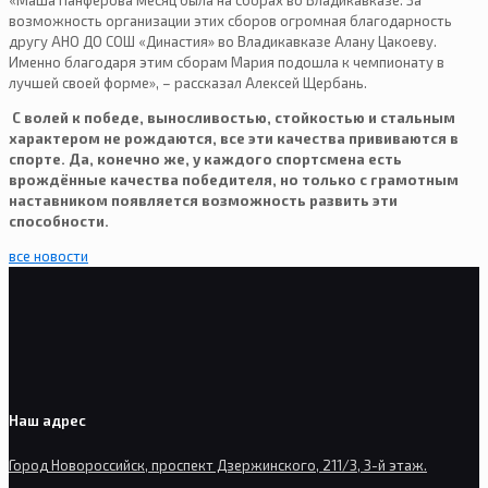
«Маша Панферова месяц была на сборах во Владикавказе. За
возможность организации этих сборов огромная благодарность
другу АНО ДО СОШ «Династия» во Владикавказе Алану Цакоеву.
Именно благодаря этим сборам Мария подошла к чемпионату в
лучшей своей форме», – рассказал Алексей Щербань.
С волей к победе, выносливостью, стойкостью и стальным
характером не рождаются, все эти качества прививаются в
спорте. Да, конечно же, у каждого спортсмена есть
врождённые качества победителя, но только с грамотным
наставником появляется возможность развить эти
способности.
все новости
Наш адрес
Город Новороссийск, проспект Дзержинского, 211/3, 3-й этаж.