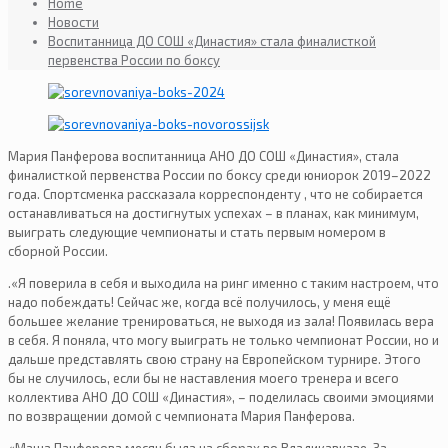
Home
Новости
Воспитанница ДО СОШ «Династия» стала финалисткой
первенства России по боксу
Мария Панферова воспитанница АНО ДО СОШ «Династия», стала
финалисткой первенства России по боксу среди юниорок 2019–2022
года. Спортсменка рассказала корреспонденту , что не собирается
останавливаться на достигнутых успехах – в планах, как минимум,
выиграть следующие чемпионаты и стать первым номером в
сборной России.
.«Я поверила в себя и выходила на ринг именно с таким настроем, что
надо побеждать! Сейчас же, когда всё получилось, у меня ещё
большее желание тренироваться, не выходя из зала! Появилась вера
в себя. Я поняла, что могу выиграть не только чемпионат России, но и
дальше представлять свою страну на Европейском турнире. Этого
бы не случилось, если бы не наставления моего тренера и всего
коллектива АНО ДО СОШ «Династия», – поделилась своими эмоциями
по возвращении домой с чемпионата Мария Панферова.